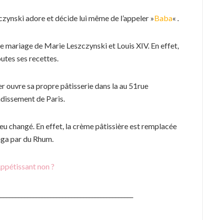
zczynski adore et décide lui même de l’appeler »
Baba
« .
e mariage de Marie Leszczynski et Louis XIV. En effet,
outes ses recettes.
r ouvre sa propre pâtisserie dans la au 51rue
dissement de Paris.
eu changé. En effet, la crème pâtissière est remplacée
laga par du Rhum.
ppétissant non ?
______________________________________________