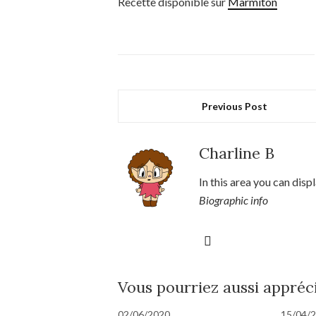
Recette disponible sur
Marmiton
Previous Post
Charline B
In this area you can disp
Biographic info
Vous pourriez aussi appréc
02/06/2020
15/04/