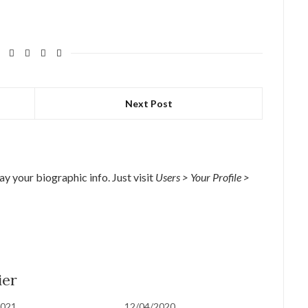
Next Post
lay your biographic info. Just visit
Users > Your Profile >
ier
2021
12/04/2020