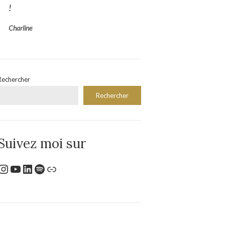
!
Charline
Rechercher
Rechercher
Suivez moi sur
Instagram
YouTube
LinkedIn
Spotify
Lien