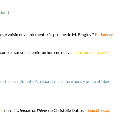
rier
!!
range voisin et visiblement très proche de M. Bingley ?
Et dans ce
encontrer sur son chemin, un homme qui va
chambouler sa vie à
e crois un sentiment très répandu. La nature nous y porte et bien
lie
dans
Les fiancés de l’hiver
de Christelle Dabos :
deux êtres qui