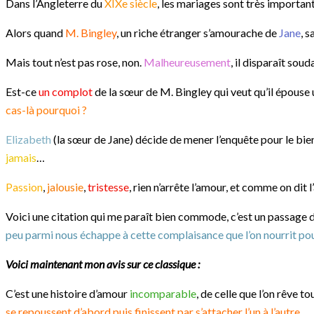
Dans l’Angleterre du
XIXe siècle
, les mariages sont très importa
Alors quand
M. Bingley
, un riche étranger s’amourache de
Jane
, 
Mais tout n’est pas rose, non.
Malheureusement
, il disparaît sou
Est-ce
un complot
de la sœur de M. Bingley qui veut qu’il épouse 
cas-là pourquoi ?
Elizabeth
(la sœur de Jane) décide de mener l’enquête pour le bie
jamais
…
Passion
,
jalousie
,
tristesse
, rien n’arrête l’amour, et comme on dit
Voici une citation qui me paraît bien commode, c’est un passage du 
peu parmi nous échappe à cette complaisance que l’on nourrit pour
Voici maintenant mon avis sur ce classique :
C’est une histoire d’amour
incomparable
, de celle que l’on rêve t
se repoussent d’abord puis finissent par s’attacher l’un à l’autre
.