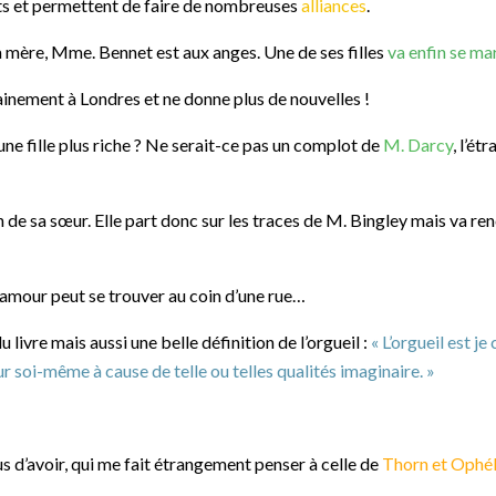
nts et permettent de faire de nombreuses
alliances
.
sa mère, Mme. Bennet est aux anges. Une de ses filles
va enfin se ma
dainement à Londres et ne donne plus de nouvelles !
une fille plus riche ? Ne serait-ce pas un complot de
M. Darcy
, l’ét
n de sa sœur. Elle part donc sur les traces de M. Bingley mais va r
 l’amour peut se trouver au coin d’une rue…
livre mais aussi une belle définition de l’orgueil :
« L’orgueil est j
 soi-même à cause de telle ou telles qualités imaginaire. »
ous d’avoir, qui me fait étrangement penser à celle de
Thorn et Ophé