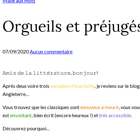
Malle aux mots
Orgueils et préjugé
07/09/2020
Aucun commentaire
𝙰𝚖𝚒𝚜 𝚍𝚎 𝚕𝚊 𝚕𝚒𝚝𝚝𝚎́𝚛𝚊𝚝𝚞𝚛𝚎, 𝚋𝚘𝚗𝚓𝚘𝚞𝚛!
Après deux voire trois
semaines d’inactivité
, je reviens sur le blo
Angleterre…
Vous trouvez que les classiques sont
ennuyeux à mourir
, vous vou
est
envoûtant
, bien écrit (encore heureux !) et
très accessible
.
Découvrez pourquoi…