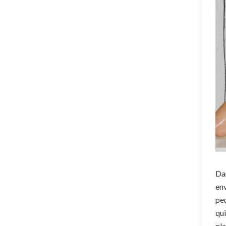
Dan
env
peu
qui
pla