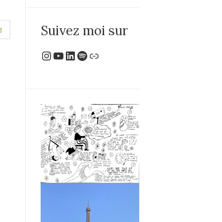
Suivez moi sur
g
Instagram
YouTube
LinkedIn
Spotify
Lien