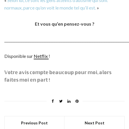
«
Selon lui, ce sont les gens atteints d’autisme qui sont
normaux, parce qu’on voit le monde tel qu’il est.
»
Et vous qu’en pensez-vous ?
________________________________________________________________________
Disponible sur
Netflix
!
𝕍𝕠𝕥𝕣𝕖 𝕒𝕧𝕚𝕤 𝕔𝕠𝕞𝕡𝕥𝕖 𝕓𝕖𝕒𝕦𝕔𝕠𝕦𝕡 𝕡𝕠𝕦𝕣 𝕞𝕠𝕚, 𝕒𝕝𝕠𝕣𝕤
𝕗𝕒𝕚𝕥𝕖𝕤 𝕞𝕠𝕚 𝕖𝕟 𝕡𝕒𝕣𝕥 !
Previous Post
Next Post